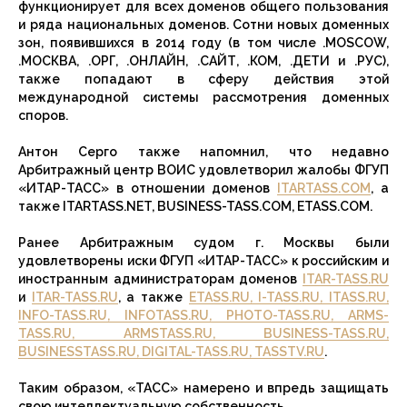
функционирует для всех доменов общего пользования
и ряда национальных доменов. Сотни новых доменных
зон, появившихся в 2014 году (в том числе .MOSCOW,
.МОСКВА, .ОРГ, .ОНЛАЙН, .САЙТ, .КОМ, .ДЕТИ и .РУС),
также попадают в сферу действия этой
международной системы рассмотрения доменных
споров.
Антон Серго также напомнил, что недавно
Арбитражный центр ВОИС удовлетворил жалобы ФГУП
«ИТАР-ТАСС» в отношении доменов
ITARTASS.COM
, а
также ITARTASS.NET, BUSINESS-TASS.COM, ETASS.COM.
Ранее Арбитражным судом г. Москвы были
удовлетворены иски ФГУП «ИТАР-ТАСС» к российским и
иностранным администраторам доменов
ITAR-TASS.RU
и
ITAR-TASS.RU
, а также
ETASS.RU, I-TASS.RU, ITASS.RU,
INFO-TASS.RU, INFOTASS.RU, PHOTO-TASS.RU, ARMS-
TASS.RU, ARMSTASS.RU, BUSINESS-TASS.RU,
BUSINESSTASS.RU, DIGITAL-TASS.RU, TASSTV.RU
.
Таким образом, «ТАСС» намерено и впредь защищать
свою интеллектуальную собственность.