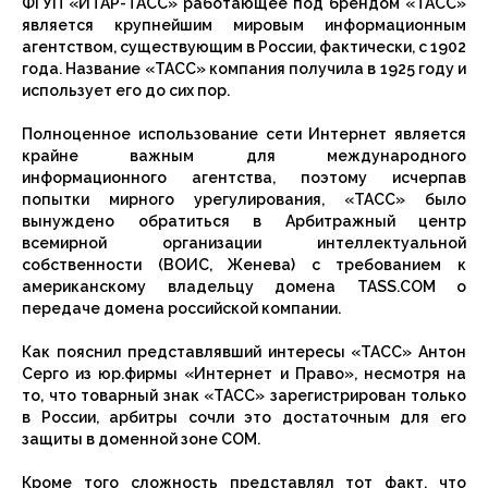
ФГУП «ИТАР-ТАСС» работающее под брендом «ТАСС»
является крупнейшим мировым информационным
агентством, существующим в России, фактически, с 1902
года. Название «ТАСС» компания получила в 1925 году и
использует его до сих пор.
Полноценное использование сети Интернет является
крайне важным для международного
информационного агентства, поэтому исчерпав
попытки мирного урегулирования, «ТАСС» было
вынуждено обратиться в Арбитражный центр
всемирной организации интеллектуальной
собственности (ВОИС, Женева) с требованием к
американскому владельцу домена TASS.COM о
передаче домена российской компании.
Как пояснил представлявший интересы «ТАСС» Антон
Серго из юр.фирмы «Интернет и Право», несмотря на
то, что товарный знак «ТАСС» зарегистрирован только
в России, арбитры сочли это достаточным для его
защиты в доменной зоне COM.
Кроме того сложность представлял тот факт, что