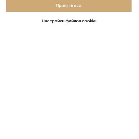
Принять все
Настройки файлов cookie
ГЛАВНАЯ
О КОМПАНИИ
Услуги
История компании
Достижения
Пресс-центр
КОНТАКТЫ
ИНФОРМАЦИЯ
Контакты и реквизиты
Пользовательское
соглашение
mail@internet-law.ru
Политика