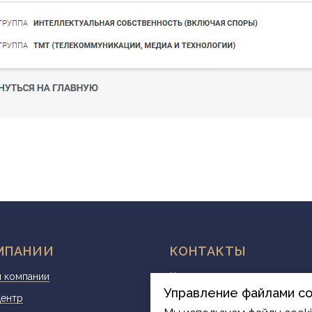
МПАНИИ
КОНТАКТЫ
 компании
Контакты и реквизиты
Управление файлами co
центр
mail@internet-law.ru