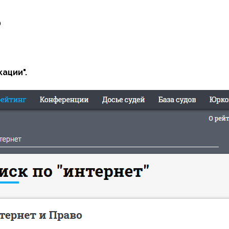
0
ации".