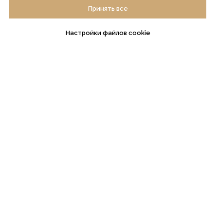
Принять все
Настройки файлов cookie
ГЛАВНАЯ
О КОМПАНИИ
Услуги
История компании
Достижения
Пресс-центр
КОНТАКТЫ
ИНФОРМАЦИЯ
Контакты и реквизиты
Пользовательское
соглашение
mail@internet-law.ru
Политика